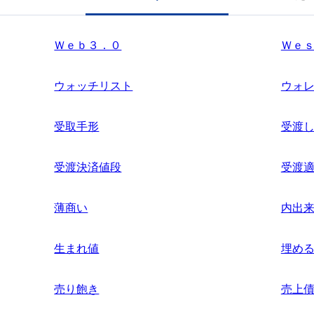
Ｗｅｂ３．０
Ｗｅ
ウォッチリスト
ウォ
受取手形
受渡
受渡決済値段
受渡
薄商い
内出
生まれ値
埋め
売り飽き
売上