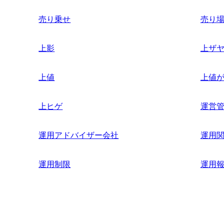
売り乗せ
売り
上影
上ザ
上値
上値
上ヒゲ
運営
運用アドバイザー会社
運用
運用制限
運用