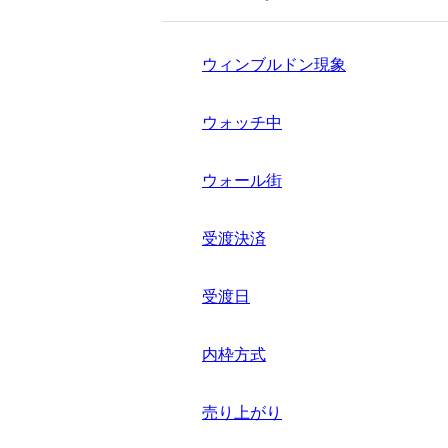
ウィンブルドン現象
ウォッチ中
ウォール街
受渡決済
受渡日
内枠方式
売り上がり