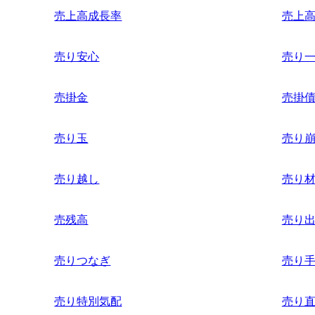
売上高成長率
売上
売り安心
売り
売掛金
売掛
売り玉
売り
売り越し
売り
売残高
売り
売りつなぎ
売り
売り特別気配
売り