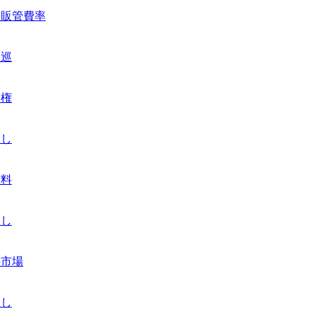
高販管費率
一巡
債権
崩し
材料
出し
手市場
直し