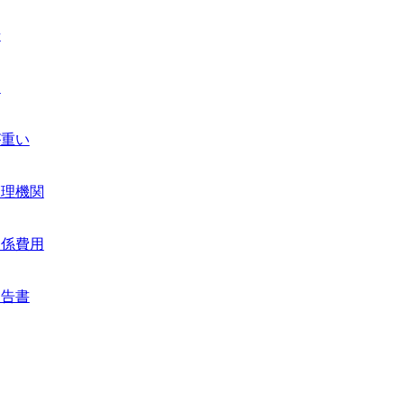
場
ヤ
が重い
管理機関
関係費用
報告書