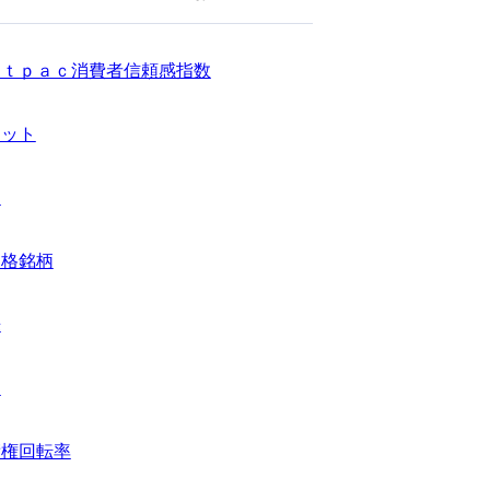
ｓｔｐａｃ消費者信頼感指数
レット
し
適格銘柄
来
る
債権回転率