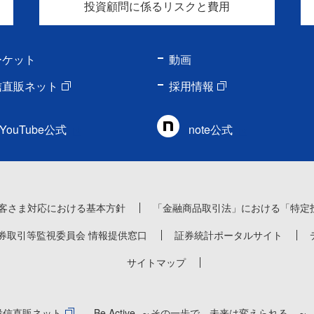
投資顧問に係るリスクと費用
ーケット
動画
信直販ネット
採用情報
YouTube公式
note公式
客さま対応における基本方針
「金融商品取引法」における「特定
券取引等監視委員会 情報提供窓口
証券統計ポータルサイト
サイトマップ
投信直販ネット
Be Active. ～その一歩で、未来は変えられる。～