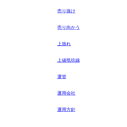
売り抜け
売り向かう
上放れ
上値抵抗線
運管
運用会社
運用方針