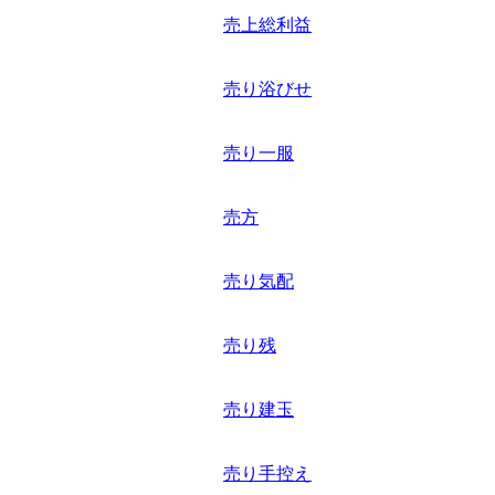
売上総利益
売り浴びせ
売り一服
売方
売り気配
売り残
売り建玉
売り手控え