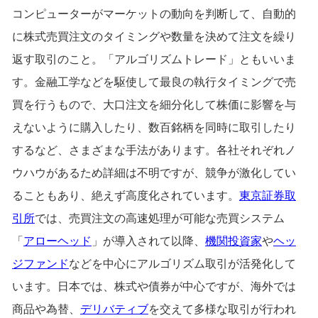
コンピューターがマーケットの動向を判断して、自動的
に株式売買注文のタイミングや数量を決めて注文を繰り
返す取引のこと。「アルゴリズムトレード」ともいいま
す。金融工学などを駆使して最良の執行タイミングで売
買を行うもので、大口注文を細分化して株価に影響を与
えないように購入したり、数百銘柄を同時に取引したり
するなど、さまざまな手法があります。各社それぞれノ
ウハウがあるため詳細は不明ですが、競争が激化してい
ることもあり、絶えず高度化されています。
東京証券取
引所
では、売買注文の高速処理が可能な売買システム
「
アローヘッド
」が導入されて以降、
機関投資家
や
ヘッ
ジファンド
などを中心にアルゴリズム取引が活発化して
います。日本では、株式や債券が中心ですが、海外では
商品や為替、
デリバティブ
を交えて多様な取引が行われ