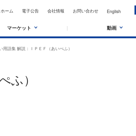
ホーム
電子公告
会社情報
お問い合わせ
English
マーケット
動画
い用語集 解説：ＩＰＥＦ（あいぺふ）
ぺふ）