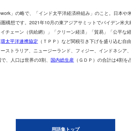
omic Framework」の略で、「インド太平洋経済枠組み」のこと
済圏構想です。2021年10月の東アジアサミットでバイデン米
ライチェーン（供給網）」「クリーン経済」「貿易」「公平な経
、
環太平洋連携協定
（ＴＰＰ）など関税引き下げを盛り込む自
オーストラリア、ニュージーランド、フィジー、インドネシア
国で、人口は世界の3割、
国内総生産
（ＧＤＰ）の合計は4割を
用語集トップ