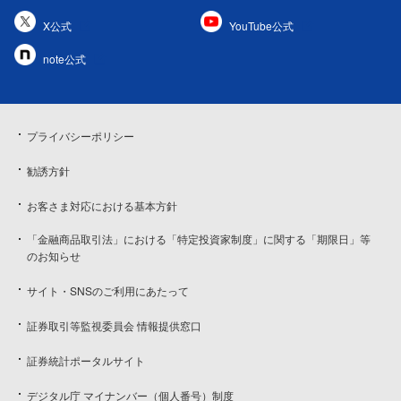
X公式
YouTube公式
note公式
プライバシーポリシー
勧誘方針
お客さま対応における基本方針
「金融商品取引法」における「特定投資家制度」に関する「期限日」等
のお知らせ
サイト・SNSのご利用にあたって
証券取引等監視委員会 情報提供窓口
証券統計ポータルサイト
デジタル庁 マイナンバー（個人番号）制度