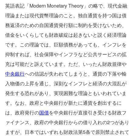
英語表記「Modern Monetary Theory」の略で、現代金融
理論または現代貨幣理論のこと。独自通貨を持つ国は債
務返済のための自国通貨発行額に制約を受けないため、
借金をいくらしても財政破綻は起きないと説く経済理論
です。この理論では、巨額債務があっても、インフレを
抑制すれば、社会保障やインフラなど公共サービスの拡
充は可能だと訴えています。ただ、いったん財政規律や
中央銀行
への信認が失われてしまうと、通貨の下落や輸
入物価の上昇を通じ、深刻なインフレと経済の大混乱が
発生する恐れがあり、実現困難な理論ともいわれていま
す。なお、政府と中央銀行が新たに通貨を創出するに
は、政府発行の
国債
を中央銀行が直接引き受ける財政フ
ァイナンス、政府の中央銀行からの借り入れの2つがあり
ますが、日本ではいずれも財政法第5条で原則禁止されて