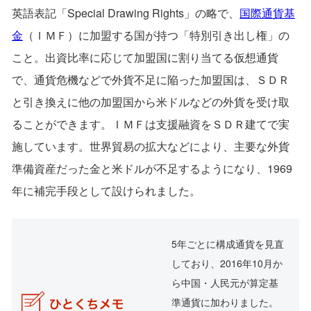
英語表記「Special Drawing Rights」の略で、
国際通貨基
金
（ＩＭＦ）に加盟する国が持つ「特別引き出し権」の
こと。出資比率に応じて加盟国に割り当てる仮想通貨
で、通貨危機などで外貨不足に陥った加盟国は、ＳＤＲ
と引き換えに他の加盟国から米ドルなどの外貨を受け取
ることができます。ＩＭＦは支援融資をＳＤＲ建てで実
施しています。世界貿易の拡大などにより、主要な外貨
準備資産だった金と米ドルが不足するようになり、1969
年に補完手段として設けられました。
5年ごとに構成通貨を見直
しており、2016年10月か
ら中国・人民元が算定基
準通貨に加わりました。