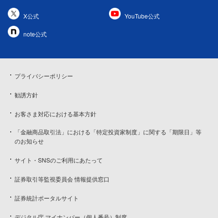
X公式
YouTube公式
note公式
プライバシーポリシー
勧誘方針
お客さま対応における基本方針
「金融商品取引法」における「特定投資家制度」に関する「期限日」等
のお知らせ
サイト・SNSのご利用にあたって
証券取引等監視委員会 情報提供窓口
証券統計ポータルサイト
デジタル庁 マイナンバー（個人番号）制度