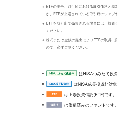
ETFの場合、取引所における取引価格と
か、ETFが上場されている取引所のウェブ
ETFを取引所で売買される場合には、投
ください。
株式または金銭の拠出によりETFの取得（
ので、必ずご覧ください。
はNISAつみたて
NISAつみたて投資枠
はNISA成長投資枠対
NISA成長投資枠
は上場投資信託(ETF)です。
ETF
は償還済みのファンドです
償還済