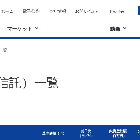
ホーム
電子公告
会社情報
お問い合わせ
English
マーケット
動画
一覧
資信託）一覧
前日比
純資産総額
基準価額（円）
（円／%）
（百万円）