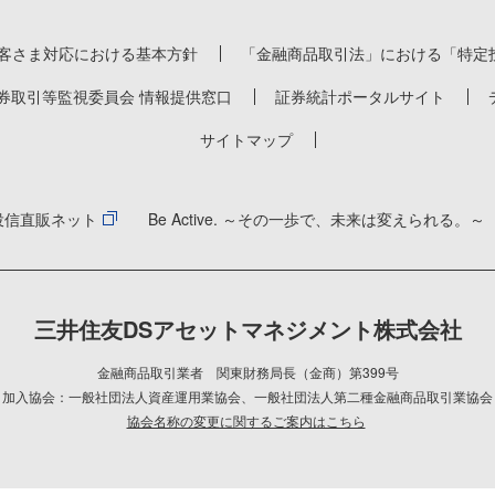
客さま対応における基本方針
「金融商品取引法」における「特定
券取引等監視委員会 情報提供窓口
証券統計ポータルサイト
サイトマップ
投信直販ネット
Be Active. ～その一歩で、未来は変えられる。～
三井住友DSアセットマネジメント株式会社
金融商品取引業者 関東財務局長（金商）第399号
加入協会：一般社団法人資産運用業協会
、
一般社団法人第二種金融商品取引業協会
協会名称の変更に関するご案内はこちら