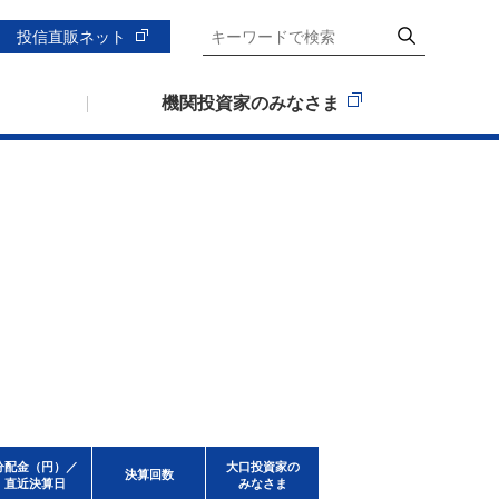
投信直販ネット
機関投資家のみなさま
分配金（円）／
大口投資家の
決算回数
直近決算日
みなさま