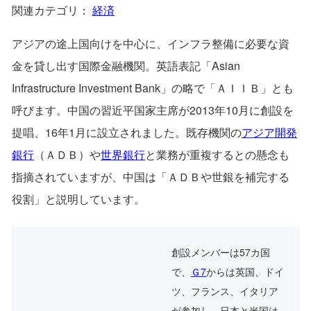
関連カテゴリ：
経済
アジアの途上国向けを中心に、インフラ整備に必要な資
金を貸し出す国際金融機関。英語表記「Asian
Infrastructure Investment Bank」の略で「ＡＩＩＢ」とも
呼びます。中国の習近平国家主席が2013年10月に創設を
提唱、16年1月に設立されました。既存機関の
アジア開発
銀行
（ＡＤＢ）や
世界銀行
と業務が重複するとの懸念も
指摘されていますが、中国は「ＡＤＢや世銀を補完する
役割」と説明しています。
創設メンバーは57カ国
で、
Ｇ7
からは英国、ドイ
ツ、フランス、イタリア
が参加し、日本と米国は