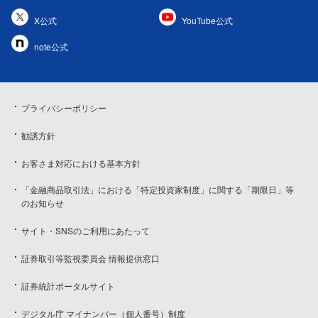
X公式
YouTube公式
note公式
プライバシーポリシー
勧誘方針
お客さま対応における基本方針
「金融商品取引法」における「特定投資家制度」に関する「期限日」等
のお知らせ
サイト・SNSのご利用にあたって
証券取引等監視委員会 情報提供窓口
証券統計ポータルサイト
デジタル庁 マイナンバー（個人番号）制度