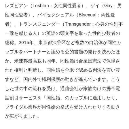
レズビアン（Lesbian：女性同性愛者）、ゲイ（Gay：男
性同性愛者）、バイセクシュアル（Bisexual：両性愛
者）、トランスジェンダー（Transgender：心身の性別不
一致を感じる人）の英語の頭文字を取った性的少数者の
総称。2015年、東京都渋谷区など複数の自治体が同性カ
ップルをパートナーと認める公的書類の発行を決めたほ
か、米連邦最高裁も同年、同性婚は合衆国憲法で保障さ
れた権利と判断し、同性婚を全米で認める判決を言い渡
すなど、国内外で権利保護の動きが進んでいます。こう
した世の中の流れを受け、通信会社が家族向けの携帯電
話割引サービスを「同性婚」のカップルに適用したり、
ブライダル業界が同性婚の挙式を受け入れたりする動き
が広がりました。