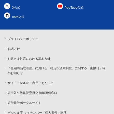
X公式
YouTube公式
note公式
プライバシーポリシー
勧誘方針
お客さま対応における基本方針
「金融商品取引法」における「特定投資家制度」に関する「期限日」等
のお知らせ
サイト・SNSのご利用にあたって
証券取引等監視委員会 情報提供窓口
証券統計ポータルサイト
デジタル庁 マイナンバー（個人番号）制度