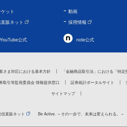
ーケット
動画
信直販ネット
採用情報
YouTube公式
note公式
客さま対応における基本方針
「金融商品取引法」における「特定
券取引等監視委員会 情報提供窓口
証券統計ポータルサイト
サイトマップ
投信直販ネット
Be Active. ～その一歩で、未来は変えられる。～