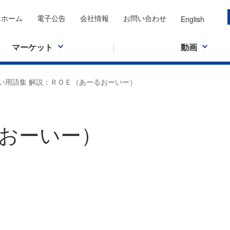
ホーム
電子公告
会社情報
お問い合わせ
English
マーケット
動画
い用語集 解説：ＲＯＥ（あーるおーいー）
おーいー）