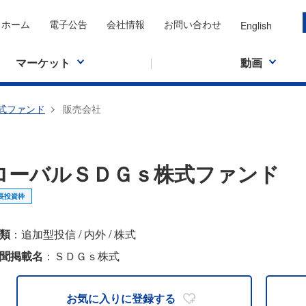
ホーム
電子公告
会社情報
お問い合わせ
English
マーケット
動画
式ファンド
販売会社
ローバルＳＤＧｓ株式ファンド
成長投資枠
類
：追加型投信 / 内外 / 株式
聞掲載名
：ＳＤＧｓ株式
お気に入りに
登録する