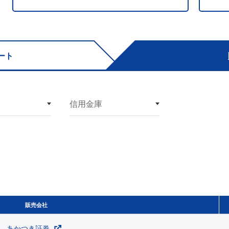
ート
信用金庫
販売会社
あかつき証券