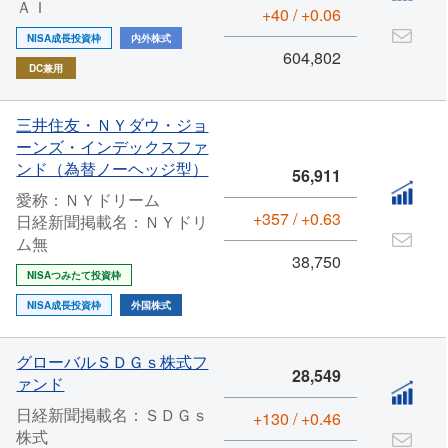
ＡＩ
+40 / +0.06
NISA成長投資枠
内外株式
604,802
DC兼用
三井住友・ＮＹダウ・ジョ
ーンズ・インデックスファ
ンド（為替ノーヘッジ型）
56,911
愛称：ＮＹドリーム
+357 / +0.63
日経新聞掲載名：ＮＹドリ
ム無
38,750
NISAつみたて投資枠
NISA成長投資枠
外国株式
グローバルＳＤＧｓ株式フ
28,549
ァンド
日経新聞掲載名：ＳＤＧｓ
+130 / +0.46
株式