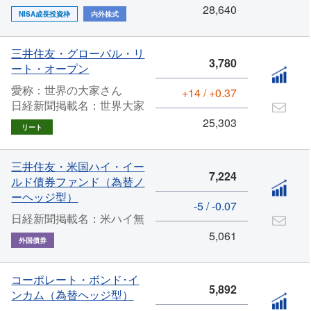
28,640
NISA成長投資枠
内外株式
三井住友・グローバル・リ
3,780
ート・オープン
愛称：世界の大家さん
+14 / +0.37
日経新聞掲載名：世界大家
25,303
リート
三井住友・米国ハイ・イー
7,224
ルド債券ファンド（為替ノ
ーヘッジ型）
-5 / -0.07
日経新聞掲載名：米ハイ無
5,061
外国債券
コーポレート・ボンド･イ
5,892
ンカム（為替ヘッジ型）