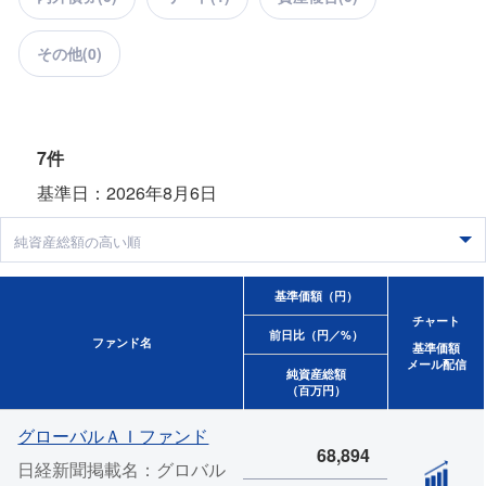
その他(
0
)
7件
基準日：2026年8月6日
基準価額（円）
チャート
前日比（円／%）
ファンド名
基準価額
メール配信
純資産総額
（百万円）
グローバルＡＩファンド
68,894
日経新聞掲載名：グロバル