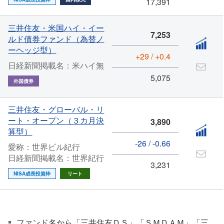
17,391
三井住友・米国ハイ・イー
7,253
ルド債券ファンド（為替ノ
ーヘッジ型）
+29 / +0.4
日経新聞掲載名：米ハイ無
5,075
外国債券
三井住友・グローバル・リ
ート・オープン（３カ月決
3,890
算型）
-26 / -0.66
愛称：世界ビル紀行
日経新聞掲載名：世界紀行
3,231
NISA成長投資枠
リート
ファンド名から「三井住友ＤＳ」「ＳＭＤＡＭ」「三