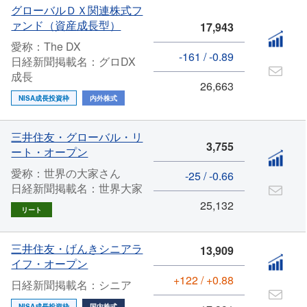
グローバルＤＸ関連株式フ
ァンド（資産成長型）
17,943
愛称：The DX
-161 / -0.89
日経新聞掲載名：グロDX
成長
26,663
NISA成長投資枠
内外株式
三井住友・グローバル・リ
3,755
ート・オープン
愛称：世界の大家さん
-25 / -0.66
日経新聞掲載名：世界大家
25,132
リート
三井住友・げんきシニアラ
13,909
イフ・オープン
+122 / +0.88
日経新聞掲載名：シニア
NISA成長投資枠
国内株式