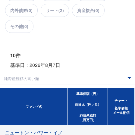
内外債券(
0
)
リート(
2
)
資産複合(
0
)
その他(
0
)
10件
基準日：2026年8月7日
基準価額（円）
チャート
前日比（円／%）
ファンド名
基準価額
メール配信
純資産総額
（百万円）
ニュートン・パワー・イノ