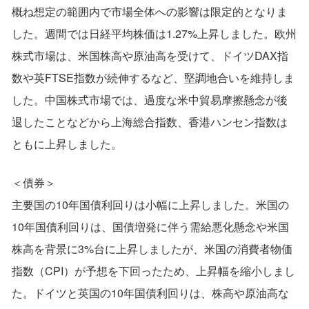
概ね想定の範囲内で市場全体への影響は限定的となりま
した。週間では日経平均株価は1.27%上昇しました。欧州
株式市場は、米国株高や原油高を受けて、ドイツDAX指
数や英FTSE指数が続伸するなど、堅調地合いを維持しま
した。中国株式市場では、過度な米中貿易摩擦懸念が後
退したことなどから上海総合指数、香港ハンセン指数は
ともに上昇しました。
＜債券＞
主要国の10年国債利回りは小幅に上昇しました。米国の
10年国債利回りは、国債増発に伴う需給悪化懸念や米国
株高を背景に3%台に上昇しましたが、米国の消費者物価
指数（CPI）が予想を下回ったため、上昇幅を縮小しまし
た。ドイツと英国の10年国債利回りは、株高や原油高な