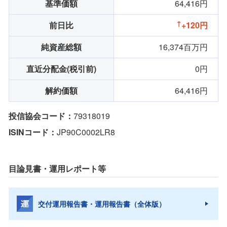
基準価額
64,416円
前日比
+120円
純資産総額
16,374百万円
直近分配金(税引前)
0円
解約価額
64,416円
投信協会コード：
79318019
ISINコード：
JP90C0002LR8
目論見書・運用レポート等
交付運用報告書・運用報告書（全体版）