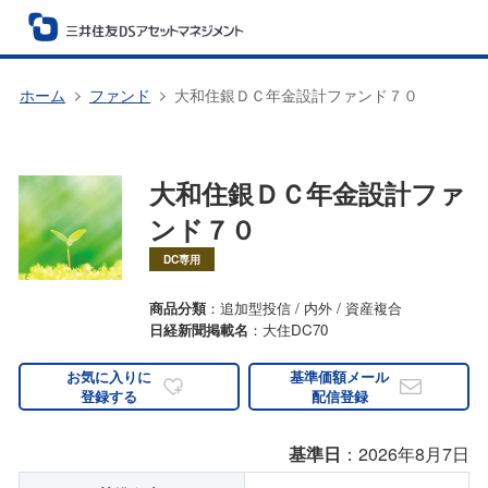
ホーム
ファンド
大和住銀ＤＣ年金設計ファンド７０
大和住銀ＤＣ年金設計ファ
ンド７０
DC専用
商品分類
：追加型投信 / 内外 / 資産複合
日経新聞掲載名
：大住DC70
お気に入りに
基準価額メール
登録する
配信登録
基準日
：2026年8月7日