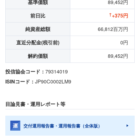
基準価額
89,452円
前日比
+375円
純資産総額
66,812百万円
直近分配金(税引前)
0円
解約価額
89,452円
投信協会コード：
79314019
ISINコード：
JP90C0002LM9
目論見書・運用レポート等
交付運用報告書・運用報告書（全体版）