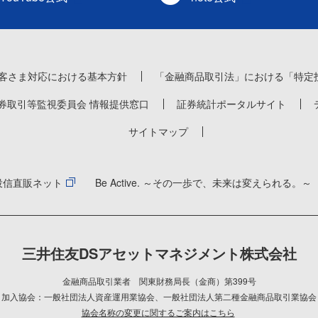
客さま対応における基本方針
「金融商品取引法」における「特定
券取引等監視委員会 情報提供窓口
証券統計ポータルサイト
サイトマップ
投信直販ネット
Be Active. ～その一歩で、未来は変えられる。～
三井住友DSアセットマネジメント株式会社
金融商品取引業者 関東財務局長（金商）第399号
加入協会：一般社団法人資産運用業協会
、
一般社団法人第二種金融商品取引業協会
協会名称の変更に関するご案内はこちら