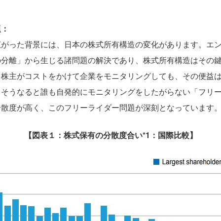
題：
広がった背景には、日本の株式所有構造の変化があります。エ
の分離」から生じる諸問題の解決であり、株式所有構造はその
口株主がコストをかけて企業をモニタリングしても、その便益
。そうなると誰も自発的にモニタリングをしたがらない「フリ
分散度が高く、このフリーライダー問題が深刻となっています
【図表１：株式保有の分散度合い*1：国際比較】