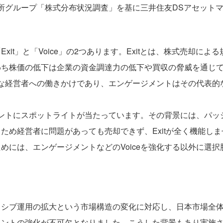
引所グループ「株式分布状況調査」を基に三井住友DSアセット
：
it」と「Voice」の2つあります。Exitとは、株式売却に
わち株価の低下は企業の資金調達力の低下や買収の脅威を通じ
接的な経営者への働きかけであり、エンゲージメントはその代表的
ジメントにスポットライトが当たっています。その背景には、パ
ため経営者に問題があっても売却できず、Exitが全く機能し
めには、エンゲージメントなどのVoiceを強化する以外に選択
ッシブ運用の拡大という市場構造の変化に対応し、日本市場全
メントの強化が不可欠となりました。こうした背景もあり実施