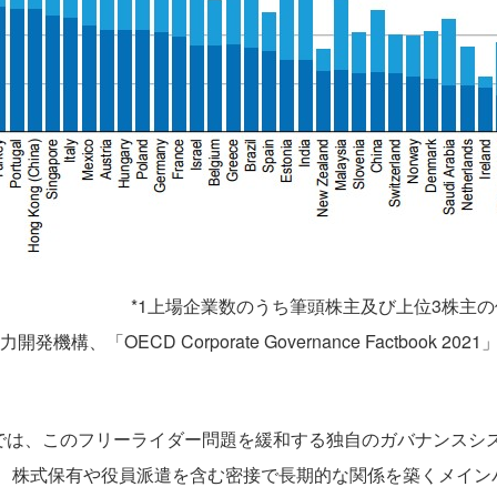
*1上場企業数のうち筆頭株主及び上位3株主の
構、「OECD Corporate Governance Factbook 2021」©
本では、このフリーライダー問題を緩和する独自のガバナンスシ
め、株式保有や役員派遣を含む密接で長期的な関係を築くメイン