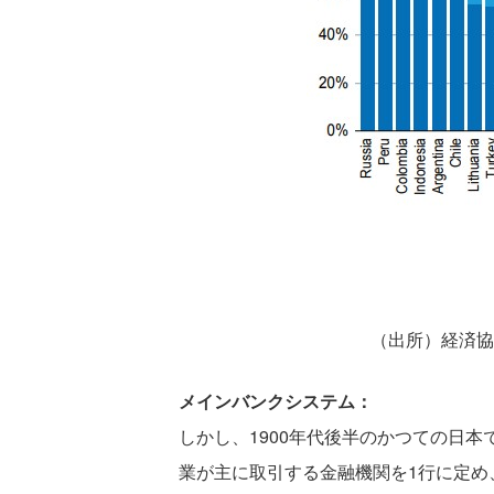
（出所）経済協力開発機
メインバンクシステム：
しかし、1900年代後半のかつての日
業が主に取引する金融機関を1行に定