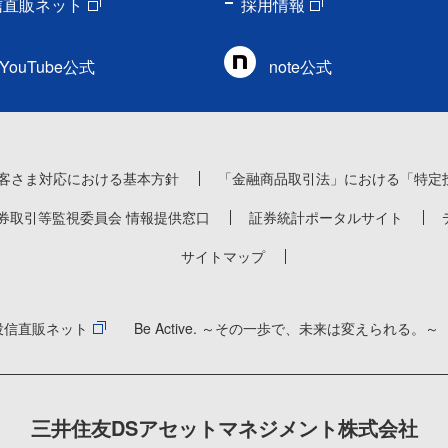
信直販ネット
採用情報
YouTube公式
note公式
客さま対応における基本方針
「金融商品取引法」における「特定
券取引等監視委員会 情報提供窓口
証券統計ポータルサイト
サイトマップ
投信直販ネット
Be Active. ～その一歩で、未来は変えられる。～
三井住友DSアセットマネジメント株式会社