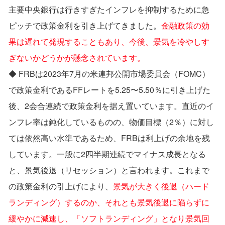
主要中央銀⾏は⾏きすぎたインフレを抑制するために急
ピッチで政策⾦利を引き上げてきました。
⾦融政策の効
果は遅れて発現することもあり、今後、景気を冷やしす
ぎないかどうかが懸念されています。
◆ FRBは2023年7⽉の⽶連邦公開市場委員会（FOMC）
で政策⾦利であるFFレートを5.25〜5.50％に引き上げた
後、2会合連続で政策⾦利を据え置いています。直近のイ
ンフレ率は鈍化しているものの、物価⽬標（2％）に対し
ては依然⾼い⽔準であるため、FRBは利上げの余地を残
しています。⼀般に2四半期連続でマイナス成⻑となる
と、景気後退（リセッション）と⾔われます。これまで
の政策⾦利の引上げにより、
景気が⼤きく後退（ハード
ランディング）するのか、それとも景気後退に陥らずに
緩やかに減速し、「ソフトランディング」となり景気回