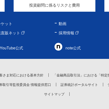
投資顧問に係るリスクと費用
ーケット
動画
信直販ネット
採用情報
YouTube公式
note公式
客さま対応における基本方針
「金融商品取引法」における「特定
券取引等監視委員会 情報提供窓口
証券統計ポータルサイト
サイトマップ