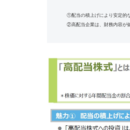
①配当の積上げにより安定的
②⾼配当企業は、財務内容が