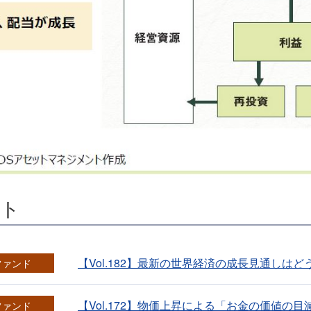
ート
【Vol.182】最新の世界経済の成長見通しは
ファンド
【Vol.172】物価上昇による「お金の価値の
ファンド