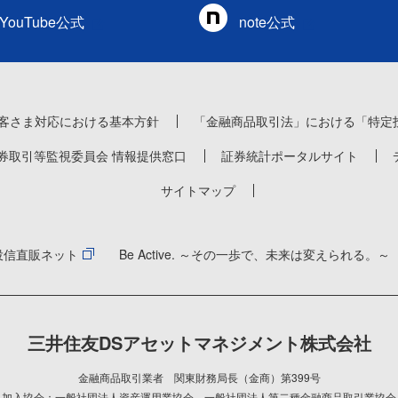
YouTube公式
note公式
客さま対応における基本方針
「金融商品取引法」における「特定
券取引等監視委員会 情報提供窓口
証券統計ポータルサイト
サイトマップ
投信直販ネット
Be Active. ～その一歩で、未来は変えられる。～
三井住友DSアセットマネジメント株式会社
金融商品取引業者 関東財務局長（金商）第399号
加入協会：一般社団法人資産運用業協会
、
一般社団法人第二種金融商品取引業協会