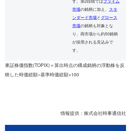
す。第2段階では
プライム
市場
の銘柄に加え、
スタ
ンダード市場
と
グロース
市場
の銘柄も対象とな
り、両市場から約50銘柄
が採用される見込みで
す。
東証株価指数(TOPIX)＝算出時点の構成銘柄の浮動株を反
映した時価総額÷基準時価総額×100
情報提供：株式会社時事通信社