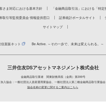
客さま対応における基本方針
「金融商品取引法」における「特定
券取引等監視委員会 情報提供窓口
証券統計ポータルサイト
サイトマップ
投信直販ネット
Be Active. ～その一歩で、未来は変えられる。～
三井住友DSアセットマネジメント株式会社
金融商品取引業者 関東財務局長（金商）第399号
加入協会：一般社団法人資産運用業協会
、
一般社団法人第二種金融商品取引業協会
協会名称の変更に関するご案内はこちら