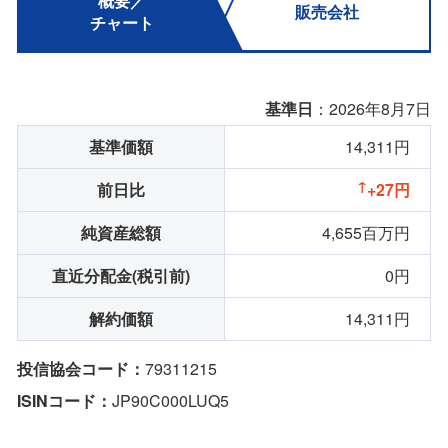
概要／
販売会社
チャート
基準日
：2026年8月7日
基準価額
14,311円
前日比
+27円
純資産総額
4,655百万円
直近分配金(税引前)
0円
解約価額
14,311円
投信協会コード：
79311215
ISINコード：
JP90C000LUQ5