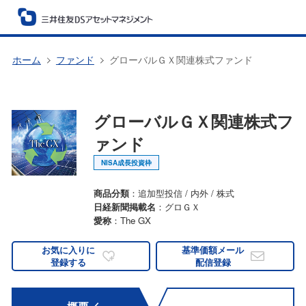
ホーム
ファンド
グローバルＧＸ関連株式ファンド
グローバルＧＸ関連株式フ
ァンド
NISA成長投資枠
商品分類
：追加型投信 / 内外 / 株式
日経新聞掲載名
：グロＧＸ
愛称
：The GX
お気に入りに
基準価額メール
登録する
配信登録