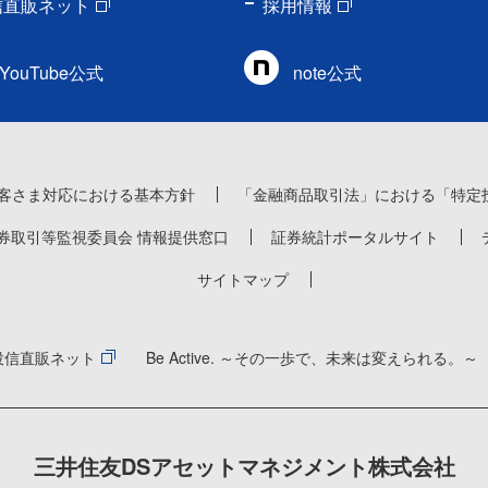
信直販ネット
採用情報
YouTube公式
note公式
客さま対応における基本方針
「金融商品取引法」における「特定
券取引等監視委員会 情報提供窓口
証券統計ポータルサイト
サイトマップ
投信直販ネット
Be Active. ～その一歩で、未来は変えられる。～
三井住友DSアセットマネジメント株式会社