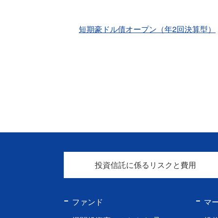
短期豪ドル債オープン（年2回決算型）
投資信託に係るリスクと費用
ファンド
マ