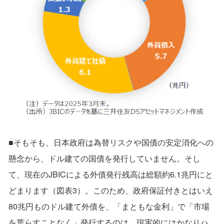
■そもそも、日本政府は為替リスクや国債の安定消化への
懸念から、ドル建ての国債を発行していません。そし
て、現在のJBICによる外債発行残高は総額約6.1兆円にと
どまります（図表3）。このため、政府保証付きとはいえ
80兆円ものドル建て外債を、「まともな金利」で「市場
を荒らすことなく」発行するのは、現実的にはかなりハ