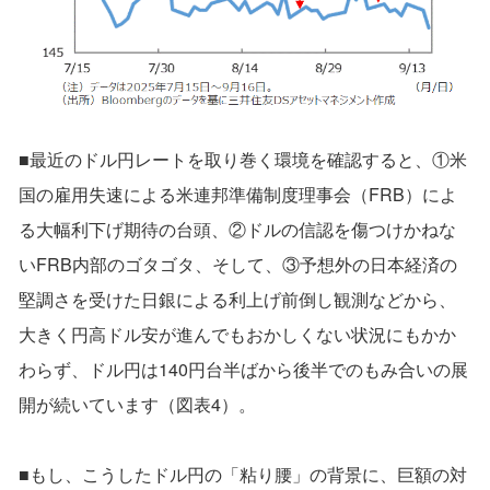
■最近のドル円レートを取り巻く環境を確認すると、①米
国の雇用失速による米連邦準備制度理事会（FRB）によ
る大幅利下げ期待の台頭、②ドルの信認を傷つけかねな
いFRB内部のゴタゴタ、そして、③予想外の日本経済の
堅調さを受けた日銀による利上げ前倒し観測などから、
大きく円高ドル安が進んでもおかしくない状況にもかか
わらず、ドル円は140円台半ばから後半でのもみ合いの展
開が続いています（図表4）。
■もし、こうしたドル円の「粘り腰」の背景に、巨額の対