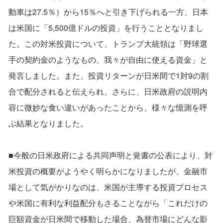
動車は27.5％）から15％へと引き下げられる一方、日本
は米国に「5,500億ドルの投資」を行うこととなりまし
た。この対米投資について、トランプ大統領は「野球選
手の契約金のようなもの、我々が自由に使える資金」と
発言しました。また、投資リターンが日米間で1対9の割
合で配分されると伝えられ、さらに、日米政府の説明内
容に微妙な食い違いがあったことから、様々な憶測を呼
ぶ結果となりました。
■今般の日米政府による共同声明と覚書の公表により、対
米投資の概要がようやく明らかになりましたが、金融市
場として気がかりなのは、米国が主導する投資プロセス
や米国に有利な利益配分もさることながら「これだけの
巨額資金が日米間で移動した場合、為替市場にどんな影