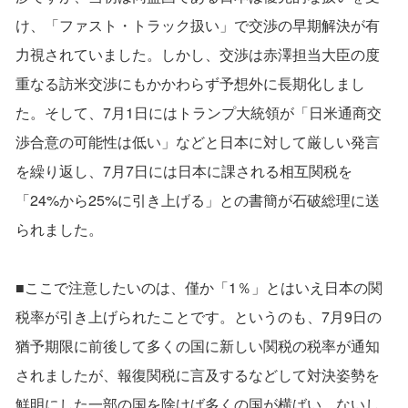
け、「ファスト・トラック扱い」で交渉の早期解決が有
力視されていました。しかし、交渉は赤澤担当大臣の度
重なる訪米交渉にもかかわらず予想外に長期化しまし
た。そして、7月1日にはトランプ大統領が「日米通商交
渉合意の可能性は低い」などと日本に対して厳しい発言
を繰り返し、7月7日には日本に課される相互関税を
「24%から25%に引き上げる」との書簡が石破総理に送
られました。
■ここで注意したいのは、僅か「1％」とはいえ日本の関
税率が引き上げられたことです。というのも、7月9日の
猶予期限に前後して多くの国に新しい関税の税率が通知
されましたが、報復関税に言及するなどして対決姿勢を
鮮明にした一部の国を除けば多くの国が横ばい、ないし