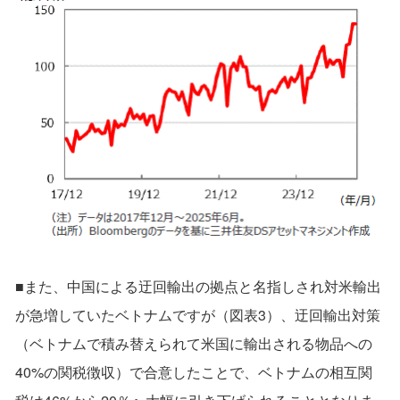
■また、中国による迂回輸出の拠点と名指しされ対米輸出
が急増していたベトナムですが（図表3）、迂回輸出対策
（ベトナムで積み替えられて米国に輸出される物品への
40%の関税徴収）で合意したことで、ベトナムの相互関