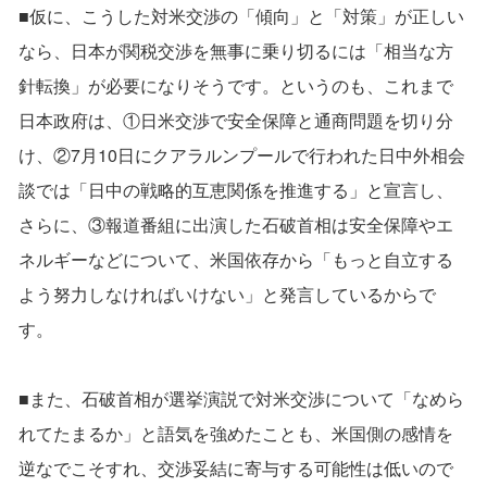
■仮に、こうした対米交渉の「傾向」と「対策」が正しい
なら、日本が関税交渉を無事に乗り切るには「相当な方
針転換」が必要になりそうです。というのも、これまで
日本政府は、①日米交渉で安全保障と通商問題を切り分
け、②7月10日にクアラルンプールで行われた日中外相会
談では「日中の戦略的互恵関係を推進する」と宣言し、
さらに、③報道番組に出演した石破首相は安全保障やエ
ネルギーなどについて、米国依存から「もっと自立する
よう努力しなければいけない」と発言しているからで
す。
■また、石破首相が選挙演説で対米交渉について「なめら
れてたまるか」と語気を強めたことも、米国側の感情を
逆なでこそすれ、交渉妥結に寄与する可能性は低いので