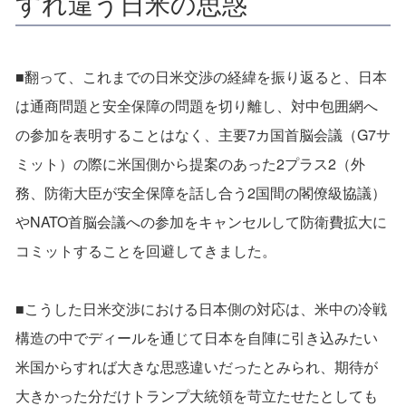
すれ違う日米の思惑
■翻って、これまでの日米交渉の経緯を振り返ると、日本
は通商問題と安全保障の問題を切り離し、対中包囲網へ
の参加を表明することはなく、主要7カ国首脳会議（G7サ
ミット）の際に米国側から提案のあった2プラス2（外
務、防衛大臣が安全保障を話し合う2国間の閣僚級協議）
やNATO首脳会議への参加をキャンセルして防衛費拡大に
コミットすることを回避してきました。
■こうした日米交渉における日本側の対応は、米中の冷戦
構造の中でディールを通じて日本を自陣に引き込みたい
米国からすれば大きな思惑違いだったとみられ、期待が
大きかった分だけトランプ大統領を苛立たせたとしても