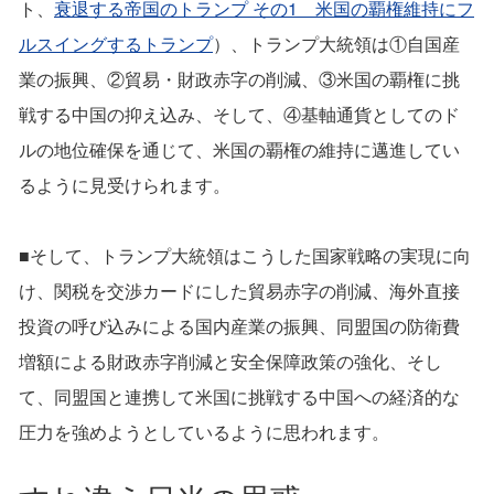
ト、
衰退する帝国のトランプ その1 米国の覇権維持にフ
ルスイングするトランプ
）、トランプ大統領は①自国産
業の振興、②貿易・財政赤字の削減、③米国の覇権に挑
戦する中国の抑え込み、そして、④基軸通貨としてのド
ルの地位確保を通じて、米国の覇権の維持に邁進してい
るように見受けられます。
■そして、トランプ大統領はこうした国家戦略の実現に向
け、関税を交渉カードにした貿易赤字の削減、海外直接
投資の呼び込みによる国内産業の振興、同盟国の防衛費
増額による財政赤字削減と安全保障政策の強化、そし
て、同盟国と連携して米国に挑戦する中国への経済的な
圧力を強めようとしているように思われます。