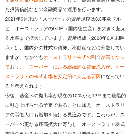
た投資信託などの⾦融商品で運⽤を⾏います。
2021年6⽉末の「スーパー」の資産規模は3.3兆豪ドル
と、オーストラリアのGDP（国内総⽣産）を⼤きく超え
る⽔準まで拡⼤しています。資産構成（2020年6⽉末時
点）は、国内外の株式や債券、不動産などに分散してい
ますが、なかでも
オーストラリア株式の割合が⾼くなっ
ており、「スーパー」による継続的な資⾦流⼊が、オー
ストラリアの株式市場を安定的に⽀える要因
になってい
ると考えられます。
今後、基⾦への拠出率が現在の10％から12％まで段階的
に引き上げられる予定であることに加え、オーストラリ
アの労働⼈⼝も増加を続ける⾒込みです。これらが、ス
ーパーの更なる残⾼拡⼤に寄与し、オーストラリア株式
市場の更なるサポート要因になる可能性があると考えら