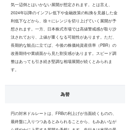
気一辺倒とはいかない展開が想定されます。とは言え、
2024年以降のインフレ低下や金融政策の転換を見越した金
利低下などから、徐々にレンジを切り上げていく展開が予
想されます。一方、日本株式市場では高値警戒感が取り沙
汰されており、上値が重くなる可能性があります。ただ、
長期的な観点に立てば、今後の株価純資産倍率（PBR）の
改善期待や業績面から見た割安感があります。スピード調
整はあっても引き続き堅調な相場展開が続くとみられま
す。
為替
円の対米ドルレートは、FRBの利上げが当面続くものの、
最終盤に入りつつあるとみられることから、もみあいなが
ら緩やかに上昇する展開を予想します。先行きは米国の景