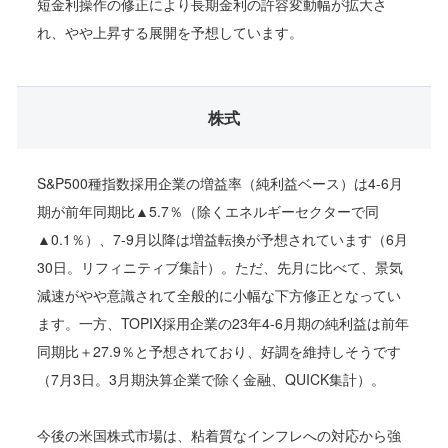
短金利操作の修正により長期金利の許容変動幅が拡大さ
れ、やや上昇する展開を予想しています。
株式
S&P500種指数採用企業の増益率（純利益ベース）は4-6月
期が前年同期比▲5.7％（除くエネルギーセクターで同
▲0.1％）、7-9月以降は増益転換が予想されています（6月
30日。リフィニティブ集計）。ただ、先月に比べて、景気
減速がやや意識されて全般的に小幅な下方修正となってい
ます。一方、TOPIX採用企業の23年4-6月期の純利益は前年
同期比＋27.9％と予想されており、好調を維持しそうです
（7月3日。3月期決算企業で除く金融、QUICK集計）。
今後の米国株式市場は、粘着質なインフレへの対応から強