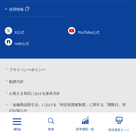
採用情報
X公式
YouTube公式
note公式
プライバシーポリシー
勧誘方針
お客さま対応における基本方針
「金融商品取引法」における「特定投資家制度」に関する「期限日」等
のお知らせ
サイト・SNSのご利用にあたって
検索
基準価額一覧
MENU
投信直販ネット
証券取引等監視委員会 情報提供窓口