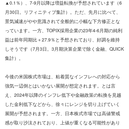
▲0.1％）、7-9月以降は増益転換が予想されています（6
月30日。リフィニティブ集計）。ただ、先月に比べて、
景気減速がやや意識されて全般的に小幅な下方修正とな
っています。一方、TOPIX採用企業の23年4-6月期の純利
益は前年同期比＋27.9％と予想されており、好調を維持
しそうです（7月3日。3月期決算企業で除く金融、QUICK
集計）。
今後の米国株式市場は、粘着質なインフレへの対応から
強気一辺倒とはいかない展開が想定されます。とは言
え、2024年以降のインフレ低下や金融政策の転換を見越
した金利低下などから、徐々にレンジを切り上げていく
展開が予想されます。一方、日本株式市場では高値警戒
感が取り沙汰されており、上値が重くなる可能性があり