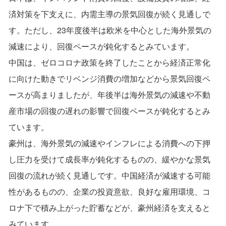
済対策を下支えに、内需主導の景気回復が続く見通しで
す。ただし、23年度後半は欧米を中心とした海外景気の
減速により、回復ペースが鈍化するとみています。
中国は、ゼロコロナ政策を終了したことから経済正常化
に向けた動きでリベンジ消費の増加などから景気回復ペ
ースが高まりましたが、年後半は海外景気の減速や不動
産市場の回復の遅れの影響で回復ペースが鈍化するとみ
ています。
豪州は、海外景気の減速やインフレによる消費への下押
し圧力を受けて成長率が鈍化するものの、緩やかな景気
回復の流れが続く見通しです。中国経済が減速する可能
性があるものの、企業の投資意欲、良好な雇用環境、コ
ロナ下で積み上がった貯蓄などが、豪州経済を支えると
みています。