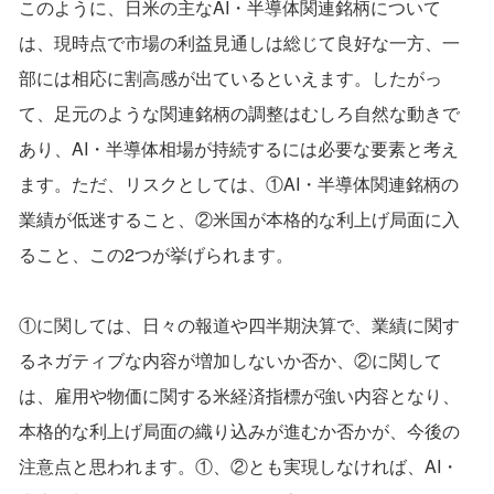
このように、日米の主なAI・半導体関連銘柄について
は、現時点で市場の利益見通しは総じて良好な一方、一
部には相応に割高感が出ているといえます。したがっ
て、足元のような関連銘柄の調整はむしろ自然な動きで
あり、AI・半導体相場が持続するには必要な要素と考え
ます。ただ、リスクとしては、①AI・半導体関連銘柄の
業績が低迷すること、②米国が本格的な利上げ局面に入
ること、この2つが挙げられます。
①に関しては、日々の報道や四半期決算で、業績に関す
るネガティブな内容が増加しないか否か、②に関して
は、雇用や物価に関する米経済指標が強い内容となり、
本格的な利上げ局面の織り込みが進むか否かが、今後の
注意点と思われます。①、②とも実現しなければ、AI・