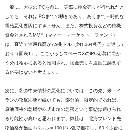
一般に、大型のIPOを前に、実際に換金売りが行われたと
しても、それはIPOまでの動きであり、あくまで一時的な
需給悪化要因にすぎません。また、株式投資などの待機
資金とされるMMF（マネー・マーケット・ファンド）
は、直近で運用残高が7.9兆ドル（約1,264兆円）に達して
おり（図表1）、ここからもスペースXのIPO応募に向か
う分は相応にあると推測され、換金売りを過度に懸念す
る必要はないと考えます。
次に、②の中東情勢の悪化については、この先、米・イ
ランの攻撃応酬が続いても、部分的、限定的であれば、
原油価格の急騰や株式市場の急落という事態は避けられ
る可能性が高いと思われます。弊社は、北海ブレント先
物価格が当面1バレル＝100ドル強で推移し、80ドル台に