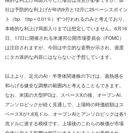
社は予防的な利上げが年内9月と12月に25ベーシスポイン
ト（bp、1bp＝0.01％）ずつ行われるのみと考えており、
本格的な利上げ局面入りまでは想定していません。6月16
日、17日に開催される米連邦公開市場委員会（FOMC）
は注目されますが、今回は中立的な姿勢が示され、過度
にタカ派的な内容にはならないと予想しています。
以上より、足元のAI・半導体関連株の下げは、過熱感を
和らげる健全な調整の範囲内と考えることもできます。
なお、米国の大型IPOは、スペースXの後、オープンAI、
アンソロピックが続く見通しで、上場時の時価総額はス
ペースXが1.8兆ドル、オープンAIとアンソロピックは各1
兆ドルに達する模様です。上場後のこれらの株価が市場
全体に与える影響は相応に大きくなることが予想され、