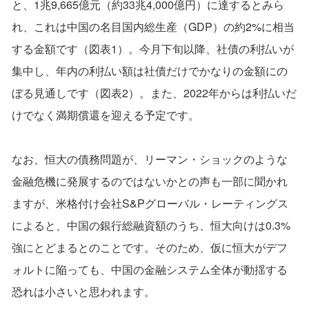
と、1兆9,665億元（約33兆4,000億円）に達するとみら
れ、これは中国の名目国内総生産（GDP）の約2%に相当
する金額です（図表1）。今月下旬以降、社債の利払いが
集中し、年内の利払い額は社債だけでかなりの金額にの
ぼる見通しです（図表2）。また、2022年からは利払いだ
けでなく満期償還を迎える予定です。
なお、恒大の債務問題が、リーマン・ショックのような
金融危機に発展するのではないかとの声も一部に聞かれ
ますが、米格付け会社S&Pグローバル・レーティングス
によると、中国の銀行総融資額のうち、恒大向けは0.3%
強にとどまるとのことです。そのため、仮に恒大がデフ
ォルトに陥っても、中国の金融システム全体が動揺する
恐れは小さいと思われます。