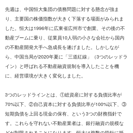
先週は、中国恒大集団の債務問題に対する懸念が強ま
り、主要国の株価指数が大きく下落する場面がみられま
した。恒大は1996年に広東省広州市で創業、その後の不
動産ブームに乗り、従業員10人弱の小さな会社から国内
の不動産開発大手へ急成長を遂げました。しかしなが
ら、中国当局が2020年夏に「三道紅線」（3つのレッドラ
イン）と呼ばれる不動産融資規制を導入したことを機
に、経営環境が大きく変化しました。
3つのレッドラインとは、①総資産に対する負債比率が
70%以下、②自己資本に対する負債比率が100%以下、③
短期負債を上回る現金の保有、という3つの財務指針で
す。これらを守れない不動産業者は、銀行融資の規模な
どが制限されることになります。恒大は複数の指針に抵