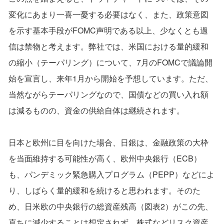
変化にあまり一喜一憂する必要はなく、また、政策意図
を示す基本手段がFOMC声明である以上、少なくとも過
信は禁物と考えます。弊社では、米国における量的緩和
の縮小（テーパリング）について、7月のFOMCで議論開
始を宣言し、来年1月から開始を予想しています。ただ、
当然ながらテーパリングなので、国債などの買い入れ額
は減るものの、資金の供給自体は継続されます。
日本と欧州に目を向けた場合、日銀は、金融政策の大枠
を当面維持する可能性が高く、欧州中央銀行（ECB）
も、パンデミック緊急購入プログラム（PEPP）などによ
り、しばらく量的緩和を続けると思われます。そのた
め、日米欧の中央銀行の総資産残高（図表2）がこの先、
直ちに減少することは想定されず、株式などリスク資産