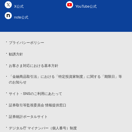
X公式
YouTube公式
note公式
プライバシーポリシー
勧誘方針
お客さま対応における基本方針
「金融商品取引法」における「特定投資家制度」に関する「期限日」等
のお知らせ
サイト・SNSのご利用にあたって
証券取引等監視委員会 情報提供窓口
証券統計ポータルサイト
デジタル庁 マイナンバー（個人番号）制度