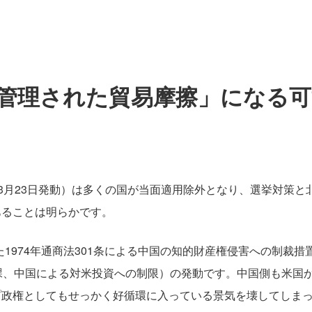
管理された貿易摩擦」になる可
3月23日発動）は多くの国が当面適用除外となり、選挙対策と北
あることは明らかです。
1974年通商法301条による中国の知的財産権侵害への制裁措置
課、中国による対米投資への制限）の発動です。中国側も米国か
プ政権としてもせっかく好循環に入っている景気を壊してしま