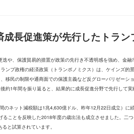
済成長促進策が先行したトラン
幹部更迭や、保護貿易的措置が政策の先行き不透明感を強め、金
トランプ政権の経済政策（トランポノミクス）は、ケインズ的
と、移民の制限や通商面での保護主義など反グローバリゼーシ
後約1年間を振り返ると、結果的に成長促進分野で先行して実
ネット減税額は1兆4,630億ドル、昨年12月22日成立）に続き、
げることを反映した2018年度の歳出法も成立させました。二つを
があると試算されています。