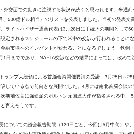
・外交面での動きに注視する状況が続くと思われます。米通商代
品目、500億ドル相当）のリストを公表しました。当初の発表文
、ライトハイザー通商代表は3月28日に手続きの期間として6
が設定されるスケジュールの下で米中の交渉が行われることに
・金融市場へのインパクトが変わることになるでしょう。鉄鋼
月1日までであり、NAFTA交渉などの結果によっては、改め
のトランプ大統領による首脳会談開催要請の受諾、3月25日～2
示唆している点で前向きな展開でした。4月には南北首脳会談の
の次期補佐官に強硬派のボルトン元国連大使が指名される中、
クと言えそうです。
長についての議会報告期限（120日ごと、今回は5月中旬）や
予定）など米中東政策の変化を受けた中東の政治情勢・原油価