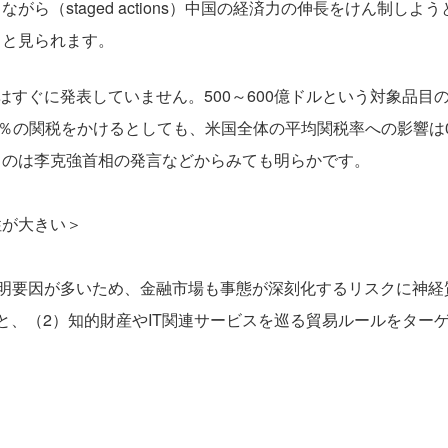
ら（staged actions）中国の経済力の伸長をけん制し
）と見られます。
はすぐに発表していません。500～600億ドルという対象品目
5％の関税をかけるとしても、米国全体の平均関税率への影響は0
るのは李克強首相の発言などからみても明らかです。
性が大きい＞
透明要因が多いため、金融市場も事態が深刻化するリスクに神経
と、（2）知的財産やIT関連サービスを巡る貿易ルールをター