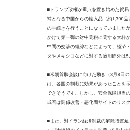
■トランプ政権が重点を置き始めた貿易
補となる中国からの輸入品（約1,300
の手続きを行うことになっていましたが
かけて第一弾の対中関税に関する大枠
中間の交渉の経緯などによって、経済
ダやメキシコなどに対する適用除外は5
■米朝首脳会談に向けた動き（3月8日
は、各国の制裁に効果があったことを
できそうです。しかし、安全保障担当
成否は関係改善・悪化両サイドのリス
■また、対イラン経済制裁の解除措置延
ンプ大統領のイスラエル訪問（5月中の