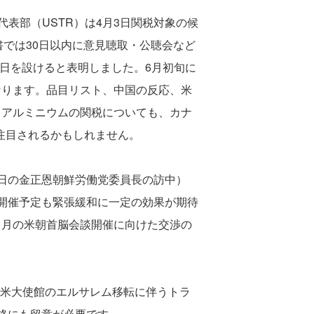
表部（USTR）は4月3日関税対象の候
書では30日以内に意見聴取・公聴会など
0日を設けると表明しました。6月初旬に
なります。品目リスト、中国の反応、米
・アルミニウムの関税についても、カナ
て注目されるかもしれません。
8日の金正恩朝鮮労働党委員長の訪中）
開催予定も緊張緩和に一定の効果が期待
５月の米朝首脳会談開催に向けた交渉の
、米大使館のエルサレム移転に伴うトラ
格にも留意が必要です。