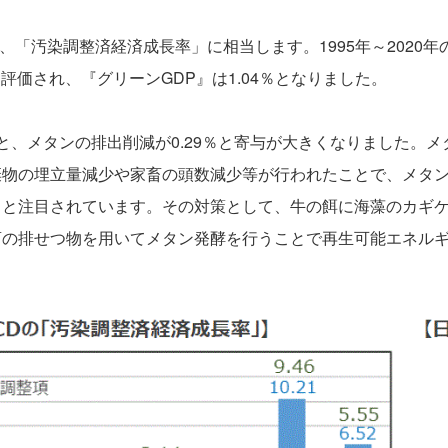
、「汚染調整済経済成長率」に相当します。1995年～2020年
ス評価され、『グリーンGDP』は1.04％となりました。
ると、メタンの排出削減が0.29％と寄与が大きくなりました。
棄物の埋立量減少や家畜の頭数減少等が行われたことで、メタ
と注目されています。その対策として、牛の餌に海藻のカギケ
畜の排せつ物を用いてメタン発酵を行うことで再生可能エネル