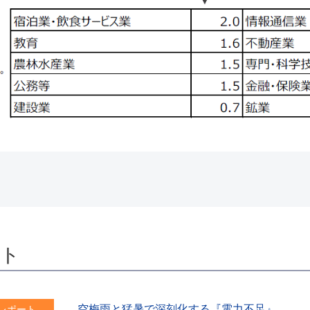
ート
空梅雨と猛暑で深刻化する『電力不足』
レポート