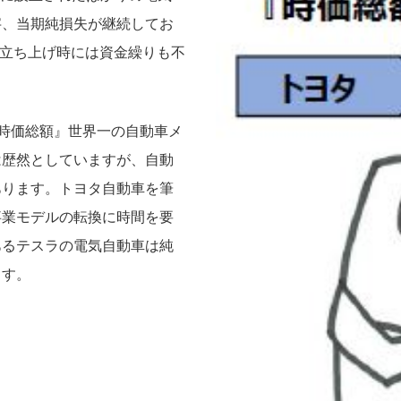
字、当期純損失が継続してお
産立ち上げ時には資金繰りも不
時価総額』世界一の自動車メ
は歴然としていますが、自動
あります。トヨタ自動車を筆
事業モデルの転換に時間を要
あるテスラの電気自動車は純
ます。