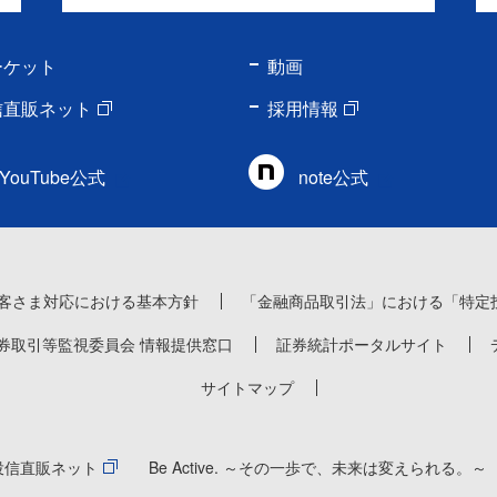
ーケット
動画
信直販ネット
採用情報
YouTube公式
note公式
客さま対応における基本方針
「金融商品取引法」における「特定
券取引等監視委員会 情報提供窓口
証券統計ポータルサイト
サイトマップ
投信直販ネット
Be Active. ～その一歩で、未来は変えられる。～