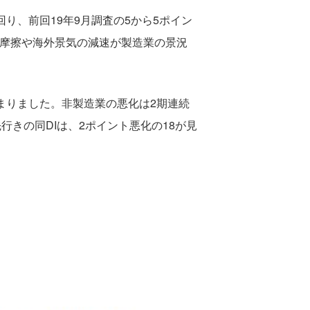
り、前回19年9月調査の5から5ポイン
易摩擦や海外景気の減速が製造業の景況
どまりました。非製造業の悪化は2期連続
きの同DIは、2ポイント悪化の18が見