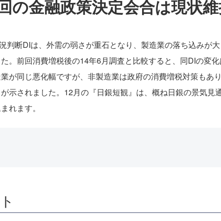
回の金融政策決定会合は現状維
業況判断DIは、外需の弱さが重石となり、製造業の落ち込みが
た。前回消費増税後の14年6月調査と比較すると、同DIの変
造業が同じ悪化幅ですが、非製造業は政府の消費増税対策もあ
が示されました。12月の『日銀短観』は、概ね日銀の景気見
込まれます。
ート