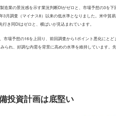
・製造業の景況感を示す業況判断DIがゼロと、市場予想の3を下回
3年3月調査（マイナス8）以来の低水準となりました。米中貿
先行き同DIはゼロと、横ばいが見込まれています。
と、市場予想の16を上回り、前回調査から1ポイント悪化にと
みられ、好調な内需を背景に高めの水準を維持しています。先行
備投資計画は底堅い