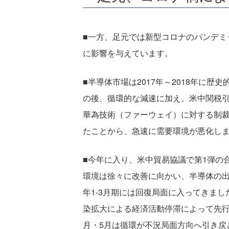
■一方、足元では新型コロナのパンデミ
に影響を与えています。
■半導体市場は2017年～2018年に歴
の後、循環的な減速に加え、米中関税
華為技術（ファーウェイ）に対する制
たことから、急速に需要環境が悪化し
■今年に入り、米中貿易協議で第1弾の
環境は徐々に改善に向かい、半導体の出
年1-3月期には回復局面に入ってきま
染拡大による経済活動停滞によって先行
月・5月は循環が不況局面方向へ引き戻