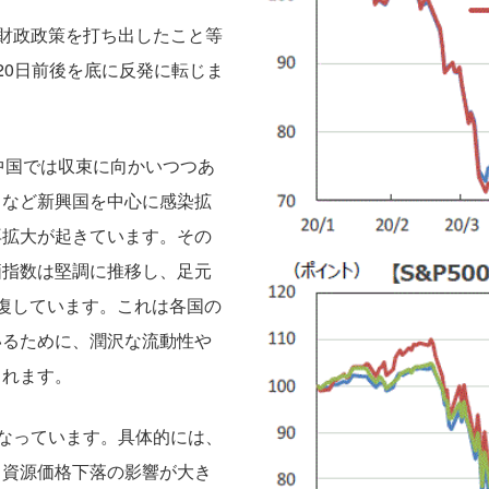
財政政策を打ち出したこと等
20日前後を底に反発に転じま
中国では収束に向かいつつあ
ドなど新興国を中心に感染拡
再拡大が起きています。その
価指数は堅調に推移し、足元
復しています。これは各国の
いるために、潤沢な流動性や
られます。
なっています。具体的には、
、資源価格下落の影響が大き