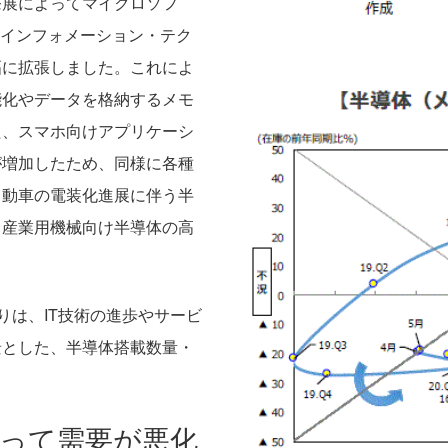
発展によってマイクロソフ
（インフォメーション・テク
幅に拡張しました。これによ
能化やデータを格納するメモ
た、スマホ向けアプリケーシ
が増加したため、同様に各種
自動車の電装化進展に伴う半
う産業用機械向け半導体の高
りは、IT技術の進歩やサービ
景とした、半導体搭載数量・
って需要が悪化