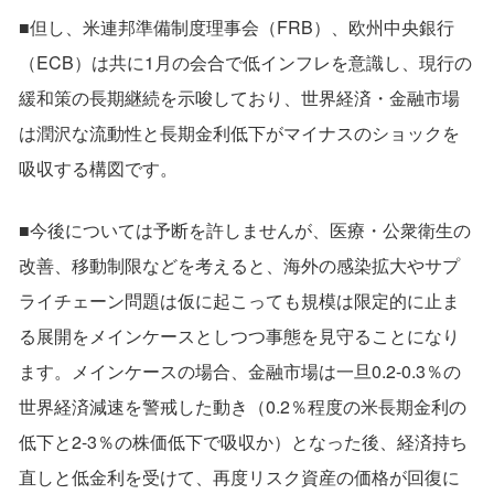
■但し、米連邦準備制度理事会（FRB）、欧州中央銀行
（ECB）は共に1月の会合で低インフレを意識し、現行の
緩和策の長期継続を示唆しており、世界経済・金融市場
は潤沢な流動性と長期金利低下がマイナスのショックを
吸収する構図です。
■今後については予断を許しませんが、医療・公衆衛生の
改善、移動制限などを考えると、海外の感染拡大やサプ
ライチェーン問題は仮に起こっても規模は限定的に止ま
る展開をメインケースとしつつ事態を見守ることになり
ます。メインケースの場合、金融市場は一旦0.2-0.3％の
世界経済減速を警戒した動き（0.2％程度の米長期金利の
低下と2-3％の株価低下で吸収か）となった後、経済持ち
直しと低金利を受けて、再度リスク資産の価格が回復に