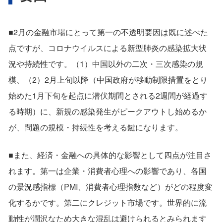
■2月の金融市場にとって第一の不透明要因は既に述べた
点ですが、コロナウイルスによる新型肺炎の感染拡大状
況や持続性です。（1）中国以外の二次・三次感染の規
模、（2）2月上旬以降（中国政府が移動制限措置をとり
始めた1月下旬を起点に潜伏期間とされる2週間が経過す
る時期）に、新規の感染発生がピークアウトし始めるか
が、問題の規模・持続性を考える鍵になります。
■また、経済・金融への具体的な影響として四点が注目さ
れます。第一は企業・消費者心理への影響であり、各国
の景況感指標（PMI、消費者心理指数など）がどの程度変
化するかです。第二にクレジット市場です。世界的に流
動性が潤沢なため大きな混乱は避けられるとみられます