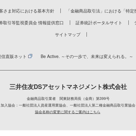
客さま対応における基本方針
「金融商品取引法」における「特定
券取引等監視委員会 情報提供窓口
証券統計ポータルサイト
サイトマップ
投信直販ネット
Be Active. ～その一歩で、未来は変えられる。～
三井住友DSアセットマネジメント株式会社
金融商品取引業者 関東財務局長（金商）第399号
加入協会：一般社団法人資産運用業協会
、
一般社団法人第二種金融商品取引業協会
協会名称の変更に関するご案内はこちら