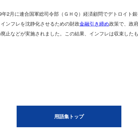
49年2月に連合国軍総司令部（ＧＨＱ）経済顧問でデトロイト
。インフレを沈静化させるための財政
金融引き締め
政策で、政府
の廃止などが実施されました。この結果、インフレは収束した
用語集トップ