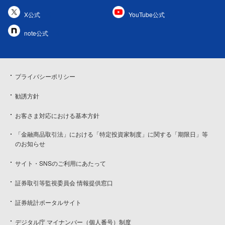
X公式
YouTube公式
note公式
プライバシーポリシー
勧誘方針
お客さま対応における基本方針
「金融商品取引法」における「特定投資家制度」に関する「期限日」等
のお知らせ
サイト・SNSのご利用にあたって
証券取引等監視委員会 情報提供窓口
証券統計ポータルサイト
デジタル庁 マイナンバー（個人番号）制度