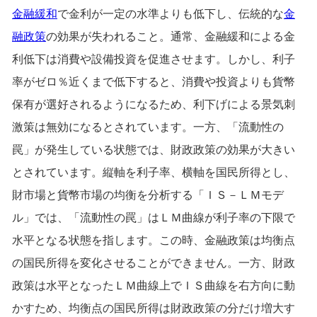
金融緩和
で金利が一定の水準よりも低下し、伝統的な
金
融政策
の効果が失われること。通常、金融緩和による金
利低下は消費や設備投資を促進させます。しかし、利子
率がゼロ％近くまで低下すると、消費や投資よりも貨幣
保有が選好されるようになるため、利下げによる景気刺
激策は無効になるとされています。一方、「流動性の
罠」が発生している状態では、財政政策の効果が大きい
とされています。縦軸を利子率、横軸を国民所得とし、
財市場と貨幣市場の均衡を分析する「ＩＳ－ＬＭモデ
ル」では、「流動性の罠」はＬＭ曲線が利子率の下限で
水平となる状態を指します。この時、金融政策は均衡点
の国民所得を変化させることができません。一方、財政
政策は水平となったＬＭ曲線上でＩＳ曲線を右方向に動
かすため、均衡点の国民所得は財政政策の分だけ増大す