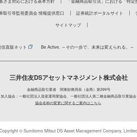
客さま対応における基本方針
「金融商品取引法」における「特定
券取引等監視委員会 情報提供窓口
証券統計ポータルサイト
サイトマップ
投信直販ネット
Be Active. ～その一歩で、未来は変えられる。～
三井住友DSアセットマネジメント株式会社
金融商品取引業者 関東財務局長（金商）第399号
加入協会：一般社団法人資産運用業協会
、
一般社団法人第二種金融商品取引業協会
協会名称の変更に関するご案内はこちら
Copyright © Sumitomo Mitsui DS Asset Management Company, Limite