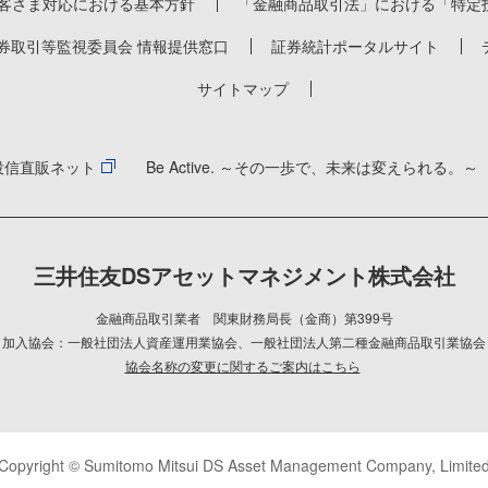
客さま対応における基本方針
「金融商品取引法」における「特定
券取引等監視委員会 情報提供窓口
証券統計ポータルサイト
サイトマップ
投信直販ネット
Be Active. ～その一歩で、未来は変えられる。～
三井住友DSアセットマネジメント株式会社
金融商品取引業者 関東財務局長（金商）第399号
加入協会：一般社団法人資産運用業協会
、
一般社団法人第二種金融商品取引業協会
協会名称の変更に関するご案内はこちら
Copyright © Sumitomo Mitsui DS Asset Management Company, Limite