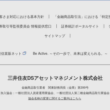
客さま対応における基本方針
「金融商品取引法」における「特定
券取引等監視委員会 情報提供窓口
証券統計ポータルサイト
サイトマップ
投信直販ネット
Be Active. ～その一歩で、未来は変えられる。～
三井住友DSアセットマネジメント株式会社
金融商品取引業者 関東財務局長（金商）第399号
加入協会：一般社団法人資産運用業協会
、
一般社団法人第二種金融商品取引業協会
協会名称の変更に関するご案内はこちら