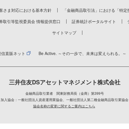
客さま対応における基本方針
「金融商品取引法」における「特定
券取引等監視委員会 情報提供窓口
証券統計ポータルサイト
サイトマップ
投信直販ネット
Be Active. ～その一歩で、未来は変えられる。～
三井住友DSアセットマネジメント株式会社
金融商品取引業者 関東財務局長（金商）第399号
加入協会：一般社団法人資産運用業協会
、
一般社団法人第二種金融商品取引業協会
協会名称の変更に関するご案内はこちら